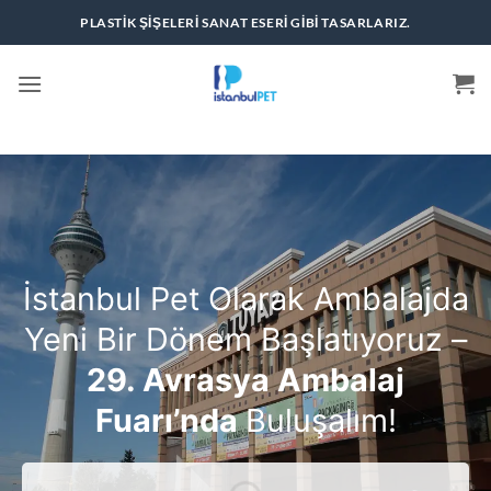
İçeriğe
PLASTIK ŞIŞELERI SANAT ESERI GIBI TASARLARIZ.
atla
İstanbul Pet Olarak Ambalajda
Yeni Bir Dönem Başlatıyoruz –
29. Avrasya Ambalaj
Fuarı’nda
Buluşalım!