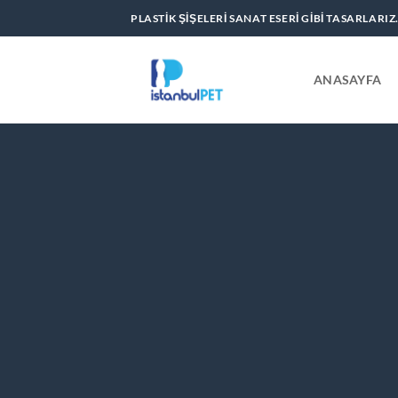
İçeriğe
PLASTIK ŞIŞELERI SANAT ESERI GIBI TASARLARIZ
atla
ANASAYFA