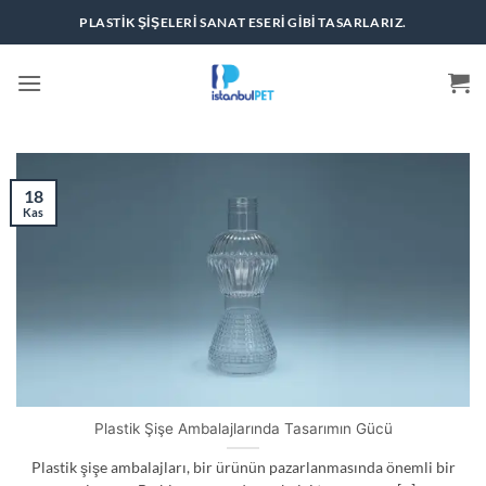
İçeriğe
PLASTIK ŞIŞELERI SANAT ESERI GIBI TASARLARIZ.
atla
18
Kas
Plastik Şişe Ambalajlarında Tasarımın Gücü
Plastik şişe ambalajları, bir ürünün pazarlanmasında önemli bir