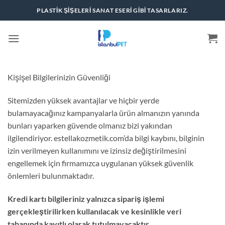
İçeriğe
PLASTIK ŞIŞELERI SANAT ESERI GIBI TASARLARIZ.
atla
Kişişel Bilgilerinizin Güvenliği
Sitemizden yüksek avantajlar ve hiçbir yerde
bulamayacağınız kampanyalarla ürün almanızın yanında
bunları yaparken güvende olmanız bizi yakından
ilgilendiriyor. estellakozmetik.com’da bilgi kaybını, bilginin
izin verilmeyen kullanımını ve izinsiz değiştirilmesini
engellemek için firmamızca uygulanan yüksek güvenlik
önlemleri bulunmaktadır.
Kredi kartı bilgileriniz yalnızca sipariş işlemi
gerçekleştirilirken kullanılacak ve kesinlikle veri
tabanında kayıtlı olarak tutulmayacaktır.