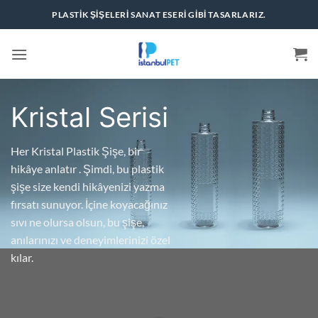
İçeriğe
PLASTIK ŞIŞELERI SANAT ESERI GIBI TASARLARIZ.
atla
Kristal Serisi
Her Kristal Plastik Şişe, bir
hikâye anlatır . Şimdi, bu plastik
şişe size kendi hikâyenizi yazma
fırsatı sunuyor. İçine koyacağınız
sıvı ne olursa olsun, bu şişe,
anılarınızı ve deneyimlerinizi özel
kılar.