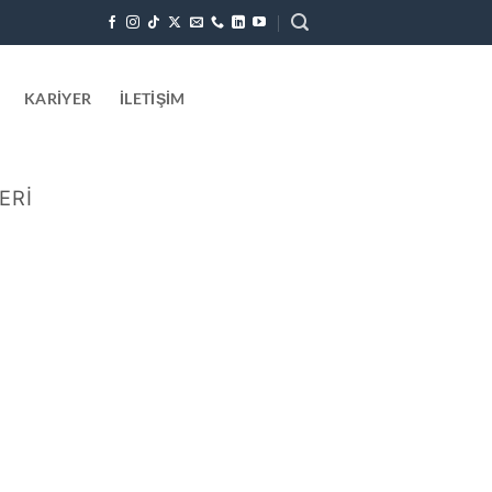
KARIYER
İLETIŞIM
ERI