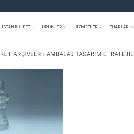
.
İSTANBULPET
ÜRÜNLER
HIZMETLER
FUARLAR
IKET ARŞIVLERI:
AMBALAJ TASARIM STRATEJIL