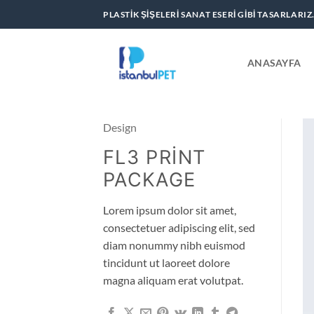
İçeriğe
PLASTIK ŞIŞELERI SANAT ESERI GIBI TASARLARIZ
atla
ANASAYFA
Design
FL3 PRINT
PACKAGE
Lorem ipsum dolor sit amet,
consectetuer adipiscing elit, sed
diam nonummy nibh euismod
tincidunt ut laoreet dolore
magna aliquam erat volutpat.