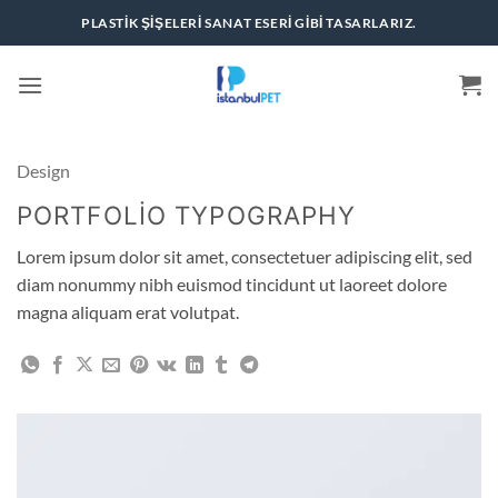
İçeriğe
PLASTIK ŞIŞELERI SANAT ESERI GIBI TASARLARIZ.
atla
Design
PORTFOLIO TYPOGRAPHY
Lorem ipsum dolor sit amet, consectetuer adipiscing elit, sed
diam nonummy nibh euismod tincidunt ut laoreet dolore
magna aliquam erat volutpat.