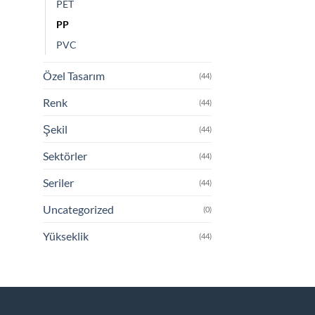
PET
PP
PVC
Özel Tasarım
(44)
Renk
(44)
Şekil
(44)
Sektörler
(44)
Seriler
(44)
Uncategorized
(0)
Yükseklik
(44)