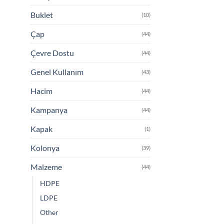
Buklet
(10)
Çap
(44)
Çevre Dostu
(44)
Genel Kullanım
(43)
Hacim
(44)
Kampanya
(44)
Kapak
(1)
Kolonya
(39)
Malzeme
(44)
HDPE
LDPE
Other