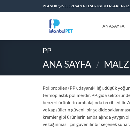
İçeriğe
PLASTIK ŞIŞELERI SANAT ESERI GIBI TASARLARIZ
atla
ANASAYFA
PP
ANA SAYFA
/
MALZ
Polipropilen (PP), dayanıklılığı, düşük yoğun
termoplastik polimerdir. PP, gıda sektöründe s
benzeri ürünlerin ambalajında tercih edilir. Ay
ve kapsüllerin güvenli bir şekilde saklanması
kremler gibi ürünlerin ambalajında yaygın o
ve taşınması için güvenilir bir seçenek sunar.