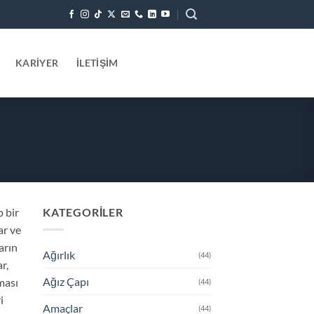
KARIYER
İLETIŞIM
p bir
KATEGORILER
ar ve
arın
Ağırlık
(44)
r,
Ağız Çapı
ması
(44)
i
Amaçlar
(44)