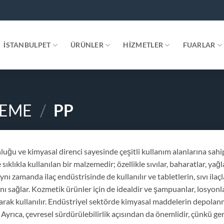
.
İSTANBULPET
ÜRÜNLER
HIZMETLER
FUARLAR
EME
/
PP
luğu ve kimyasal direnci sayesinde çeşitli kullanım alanlarına sahi
ıklıkla kullanılan bir malzemedir; özellikle sıvılar, baharatlar, yağl
nı zamanda ilaç endüstrisinde de kullanılır ve tabletlerin, sıvı ilaçl
nı sağlar. Kozmetik ürünler için de idealdir ve şampuanlar, losyonla
larak kullanılır. Endüstriyel sektörde kimyasal maddelerin depolan
 Ayrıca, çevresel sürdürülebilirlik açısından da önemlidir, çünkü ger