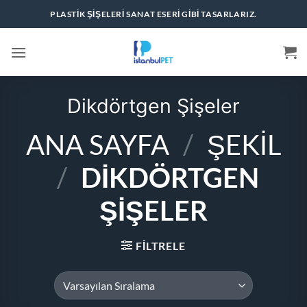
İçeriğe
PLASTIK ŞIŞELERI SANAT ESERI GIBI TASARLARIZ.
atla
Dikdörtgen Şişeler
ANA SAYFA
/
ŞEKIL
/
DIKDÖRTGEN
ŞIŞELER
FILTRELE