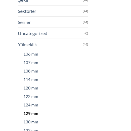
Sektörler
(44)
Seriler
(44)
Uncategorized
(0)
Yükseklik
(44)
106 mm
107 mm
108 mm
114 mm
120 mm
122 mm
124 mm
129 mm
130 mm
133 mm