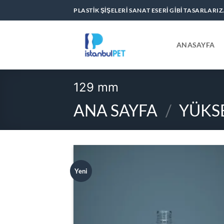
İçeriğe
PLASTIK ŞIŞELERI SANAT ESERI GIBI TASARLARIZ
atla
ANASAYFA
129 mm
ANA SAYFA
/
YÜKS
Yeni