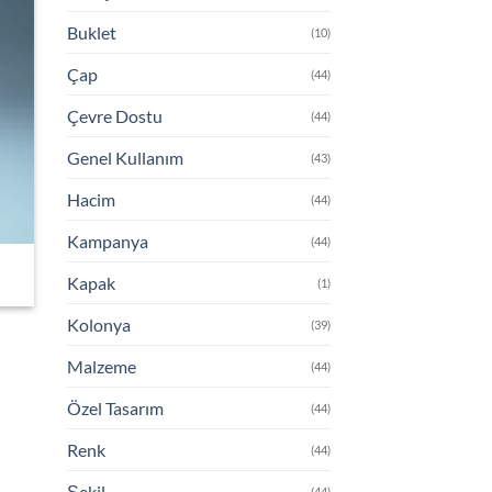
Buklet
(10)
Çap
(44)
Çevre Dostu
(44)
Genel Kullanım
(43)
Hacim
(44)
Kampanya
(44)
Kapak
(1)
Kolonya
(39)
Malzeme
(44)
Özel Tasarım
(44)
Renk
(44)
Şekil
(44)