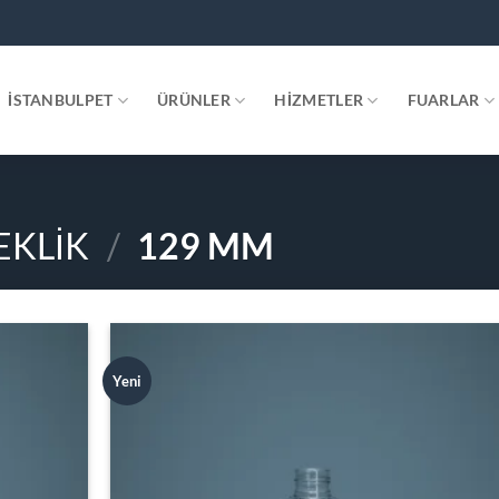
.
İSTANBULPET
ÜRÜNLER
HIZMETLER
FUARLAR
EKLIK
/
129 MM
Yeni
Add to
Add
wishlist
wish