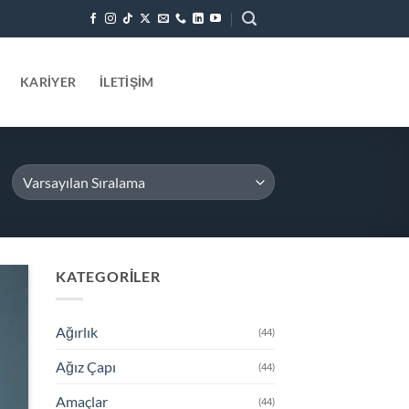
KARIYER
İLETIŞIM
KATEGORILER
 to
list
Ağırlık
(44)
Ağız Çapı
(44)
Amaçlar
(44)