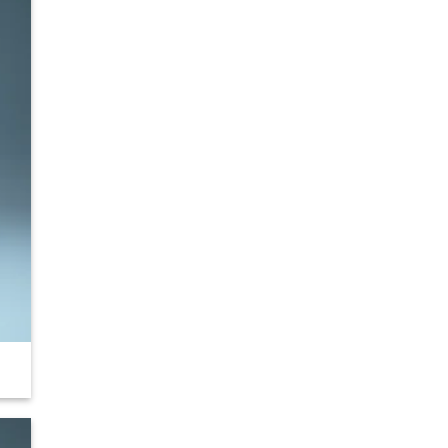
 to
list