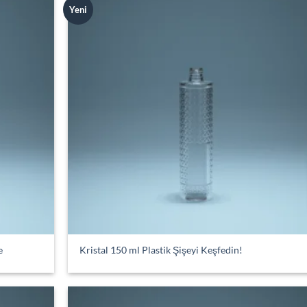
Yeni
Add to
Add
wishlist
wish
e
Kristal 150 ml Plastik Şişeyi Keşfedin!