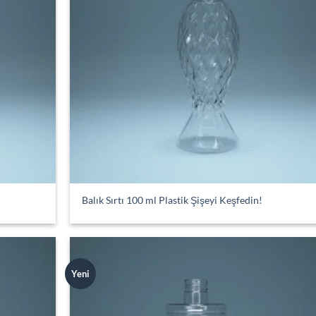
Balık Sırtı 100 ml Plastik Şişeyi Keşfedin!
Yeni
Add to
Add
wishlist
wish