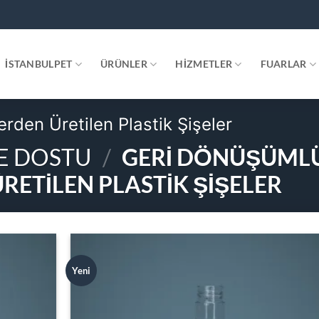
.
İSTANBULPET
ÜRÜNLER
HIZMETLER
FUARLAR
den Üretilen Plastik Şişeler
E DOSTU
/
GERI DÖNÜŞÜML
ETILEN PLASTIK ŞIŞELER
Yeni
Add to
Add
wishlist
wish