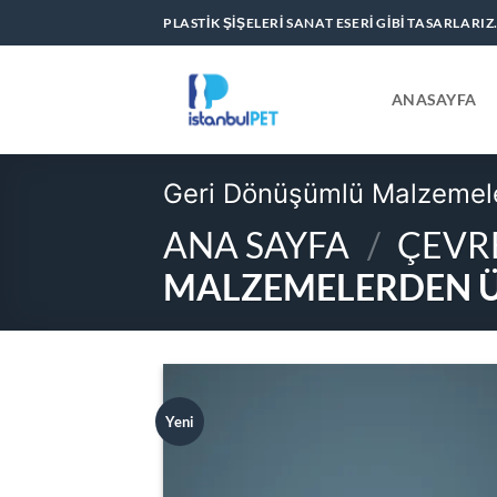
İçeriğe
PLASTIK ŞIŞELERI SANAT ESERI GIBI TASARLARIZ
atla
ANASAYFA
Geri Dönüşümlü Malzemeler
ANA SAYFA
/
ÇEVR
MALZEMELERDEN ÜR
Yeni