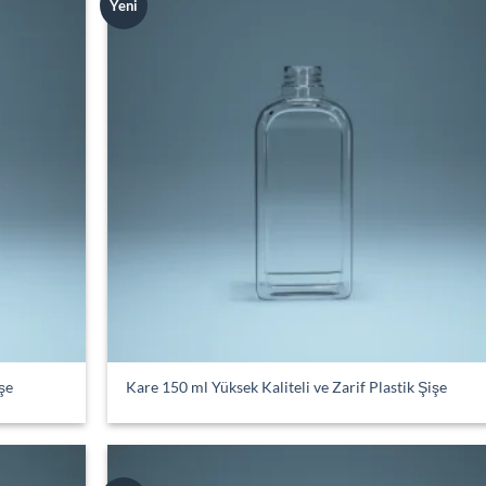
Yeni
Add to
Add
wishlist
wish
şe
Kare 150 ml Yüksek Kaliteli ve Zarif Plastik Şişe