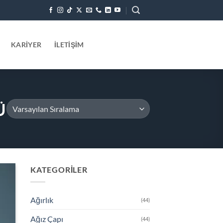
KARIYER
İLETIŞIM
Ü
KATEGORILER
 to
list
Ağırlık
(44)
Ağız Çapı
(44)