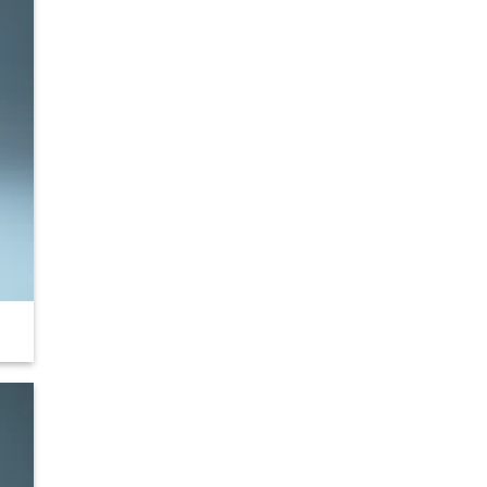
 to
list