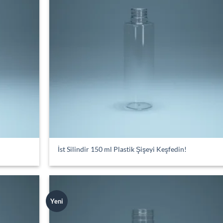
İst Silindir 150 ml Plastik Şişeyi Keşfedin!
Yeni
Add to
Add
wishlist
wish