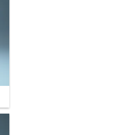
 to
list