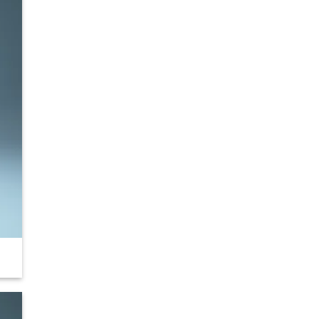
 to
list