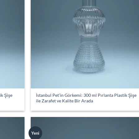
ik Şişe
İstanbul Pet’in Görkemi: 300 ml Pırlanta Plastik Şişe
ile Zarafet ve Kalite Bir Arada
Yeni
Add to
Add
wishlist
wish