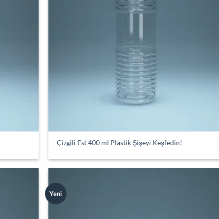
Çizgili Est 400 ml Plastik Şişeyi Keşfedin!
Yeni
Add to
Add
wishlist
wish