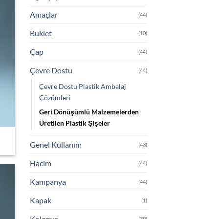
Amaçlar
(44)
Buklet
(10)
Çap
(44)
Çevre Dostu
(44)
Çevre Dostu Plastik Ambalaj
Çözümleri
Geri Dönüşümlü Malzemelerden
Üretilen Plastik Şişeler
Genel Kullanım
(43)
Hacim
(44)
Kampanya
(44)
 to
list
Kapak
(1)
Kolonya
(39)