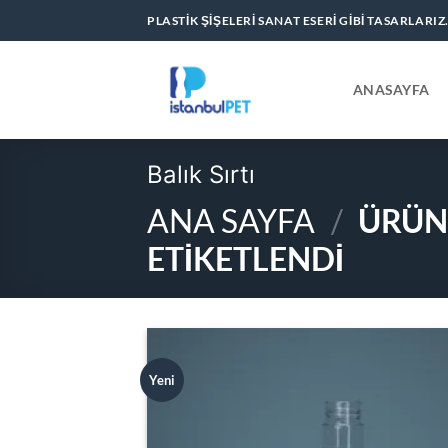
İçeriğe
PLASTIK ŞIŞELERI SANAT ESERI GIBI TASARLARIZ
atla
ANASAYFA
Balık Sırtı
ANA SAYFA
/
ÜRÜNL
ETIKETLENDI
Yeni