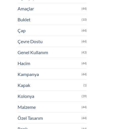
Amaçlar
(44)
Buklet
(10)
Çap
(44)
Çevre Dostu
(44)
Genel Kullanım
(43)
Hacim
(44)
Kampanya
(44)
Kapak
(1)
Kolonya
(39)
Malzeme
(44)
Özel Tasarım
(44)
Renk
(44)