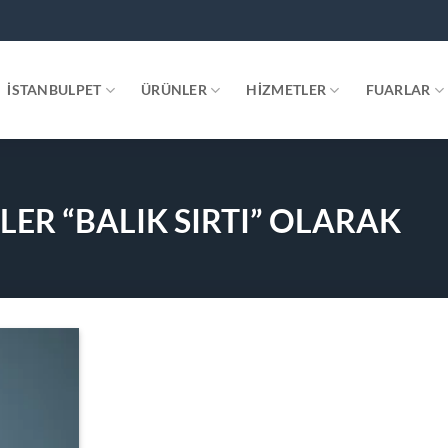
.
İSTANBULPET
ÜRÜNLER
HIZMETLER
FUARLAR
ER “BALIK SIRTI” OLARAK
Add to
wishlist