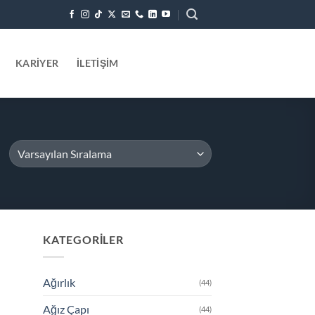
KARIYER
İLETIŞIM
KATEGORILER
Ağırlık
(44)
Ağız Çapı
(44)