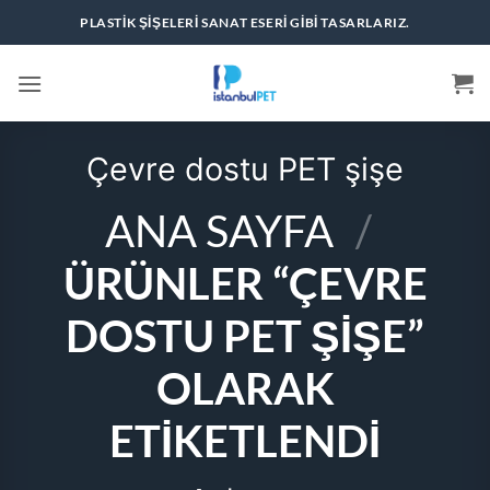
İçeriğe
PLASTIK ŞIŞELERI SANAT ESERI GIBI TASARLARIZ.
atla
Çevre dostu PET şişe
ANA SAYFA
/
ÜRÜNLER “ÇEVRE
DOSTU PET ŞIŞE”
OLARAK
ETIKETLENDI