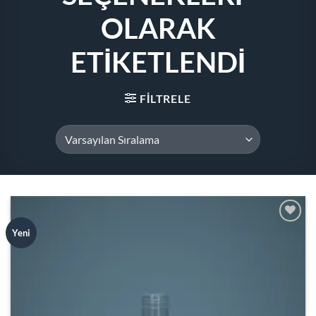
OLARAK
ETIKETLENDI
FILTRELE
Add to
Yeni
wishlist