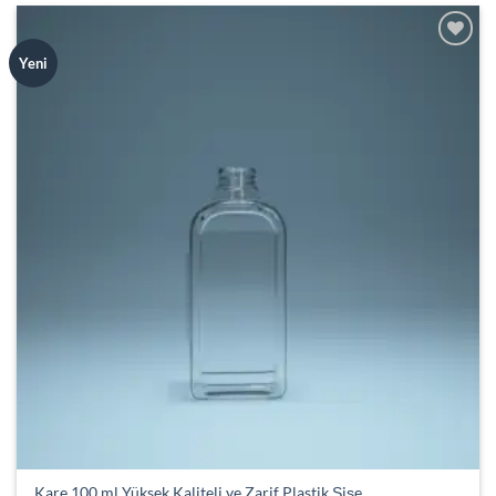
Add to
Yeni
wishlist
Kare 100 ml Yüksek Kaliteli ve Zarif Plastik Şişe