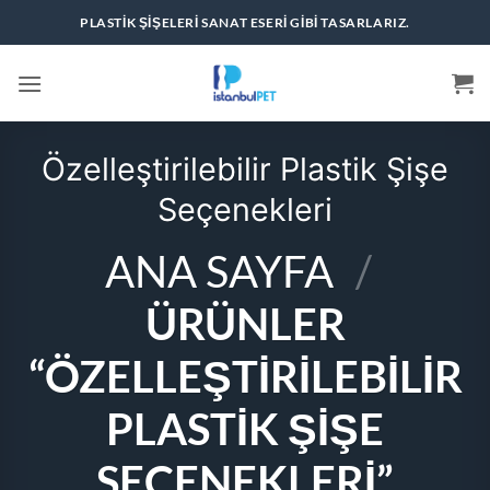
İçeriğe
PLASTIK ŞIŞELERI SANAT ESERI GIBI TASARLARIZ.
atla
Özelleştirilebilir Plastik Şişe
Seçenekleri
ANA SAYFA
/
ÜRÜNLER
“ÖZELLEŞTIRILEBILIR
PLASTIK ŞIŞE
SEÇENEKLERI”