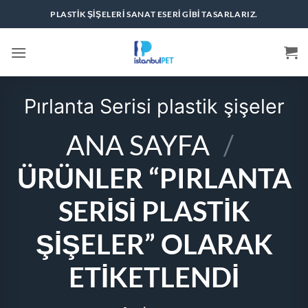
İçeriğe
PLASTIK ŞIŞELERI SANAT ESERI GIBI TASARLARIZ.
atla
Pırlanta Serisi plastik şişeler
ANA SAYFA
/
ÜRÜNLER “PIRLANTA
SERISI PLASTIK
ŞIŞELER” OLARAK
ETIKETLENDI