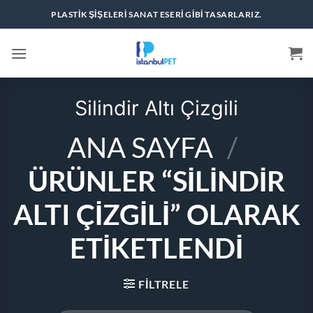
İçeriğe
PLASTIK ŞIŞELERI SANAT ESERI GIBI TASARLARIZ.
atla
Silindir Altı Çizgili
ANA SAYFA
/
ÜRÜNLER “SILINDIR
ALTI ÇIZGILI” OLARAK
ETIKETLENDI
FILTRELE