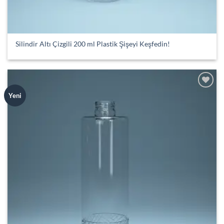
Silindir Altı Çizgili 200 ml Plastik Şişeyi Keşfedin!
Add to
Yeni
wishlist