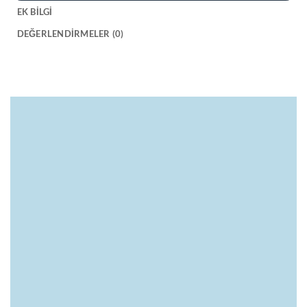
EK BILGI
DEĞERLENDIRMELER (0)
Ham Madde
Hacim
Pet
30 ml