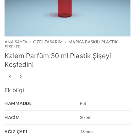
ANA SAYFA
/
ÖZEL TASARIM
/
MARKA BASKILI PLASTIK
ŞIŞELER
Kalem Parfüm 30 ml Plastik Şişeyi
Keşfedin!
Ek bilgi
HAMMADDE
Pet
HACIM
30 ml
AĞIZ ÇAPI
18 mm