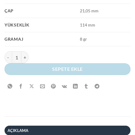
ÇAP
21,05 mm
YÜKSEKLIK
114 mm
GRAMAJ
8 gr
Kalem Parfüm 30 ml Plastik Şişeyi Keşfedin! adet
SEPETE EKLE
AÇIKLAMA