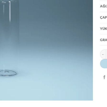
AĞI
ÇA
YÜK
GR
Sili