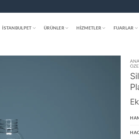
.
İSTANBULPET
ÜRÜNLER
HIZMETLER
FUARLAR
ANA
ÖZE
Si
Add to
wishlist
Pl
Ek
HA
HA