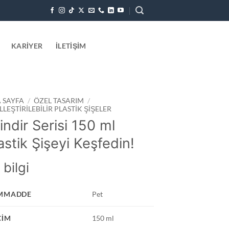
KARIYER
İLETIŞIM
 SAYFA
/
ÖZEL TASARIM
/
LLEŞTIRILEBILIR PLASTIK ŞIŞELER
lindir Serisi 150 ml
astik Şişeyi Keşfedin!
 bilgi
MMADDE
Pet
CIM
150 ml