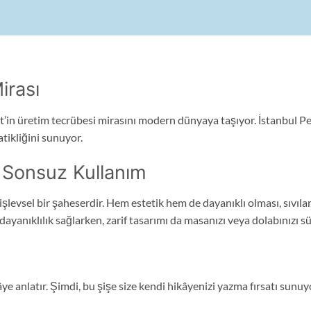
irası
 Pet’in üretim tecrübesi mirasını modern dünyaya taşıyor. İstanbul P
atikliğini sunuyor.
, Sonsuz Kullanım
ve işlevsel bir şaheserdir. Hem estetik hem de dayanıklı olması, sıvı
 dayanıklılık sağlarken, zarif tasarımı da masanızı veya dolabınızı sü
kâye anlatır. Şimdi, bu şişe size kendi hikâyenizi yazma fırsatı sunuy