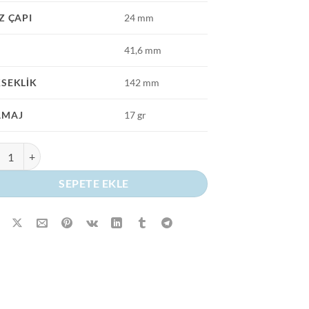
Z ÇAPI
24 mm
P
41,6 mm
SEKLIK
142 mm
AMAJ
17 gr
ndir Serisi 150 ml Plastik Şişeyi Keşfedin! adet
SEPETE EKLE