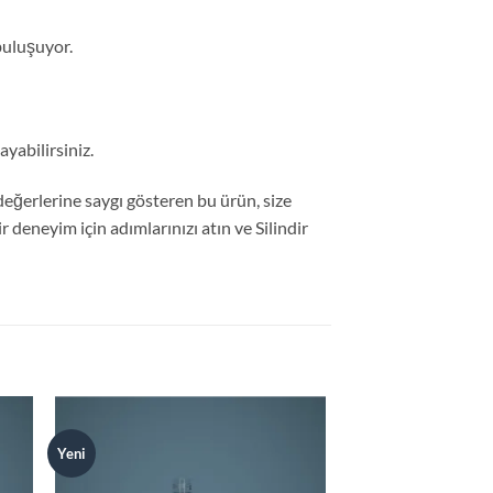
 buluşuyor.
ayabilirsiniz.
 değerlerine saygı gösteren bu ürün, size
ir deneyim için adımlarınızı atın ve Silindir
Yeni
Yeni
 to
Add to
list
wishlist