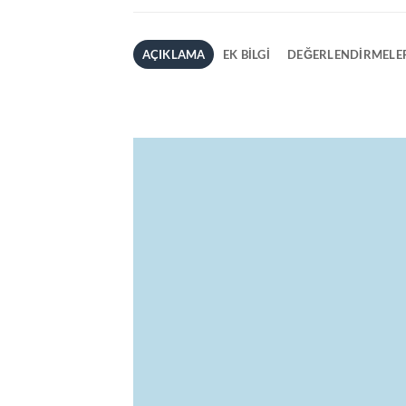
AÇIKLAMA
EK BILGI
DEĞERLENDIRMELER
Ham Madde
Hacim
Pet
150 ml